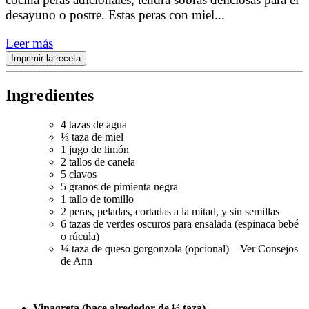
desayuno o postre. Estas peras con miel
...
Leer más
Imprimir la receta
Ingredientes
4 tazas de agua
⅓ taza de miel
1 jugo de limón
2 tallos de canela
5 clavos
5 granos de pimienta negra
1 tallo de tomillo
2 peras, peladas, cortadas a la mitad, y sin semillas
6 tazas de verdes oscuros para ensalada (espinaca bebé
o rúcula)
¼ taza de queso gorgonzola (opcional) – Ver Consejos
de Ann
Vinagreta (hace alrededor de ½ taza)