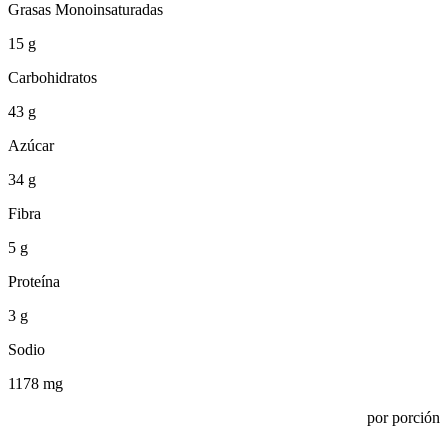
Grasas Monoinsaturadas
15 g
Carbohidratos
43 g
Azúcar
34 g
Fibra
5 g
Proteína
3 g
Sodio
1178 mg
por porción