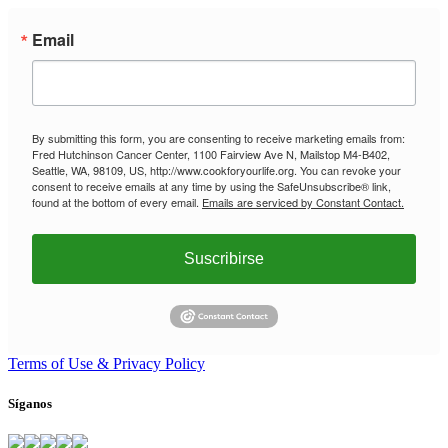
Email
By submitting this form, you are consenting to receive marketing emails from:
Fred Hutchinson Cancer Center, 1100 Fairview Ave N, Mailstop M4-B402,
Seattle, WA, 98109, US, http://www.cookforyourlife.org. You can revoke your
consent to receive emails at any time by using the SafeUnsubscribe® link,
found at the bottom of every email.
Emails are serviced by Constant Contact.
Suscribirse
Terms of Use & Privacy Policy
Síganos