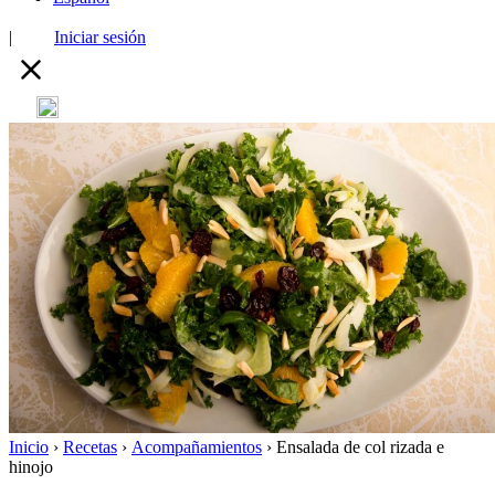
|
Iniciar sesión
Inicio
›
Recetas
›
Acompañamientos
›
Ensalada de col rizada e
hinojo