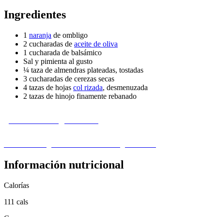
Ingredientes
1
naranja
de ombligo
2 cucharadas de
aceite de oliva
1 cucharada de balsámico
Sal y pimienta al gusto
¼ taza de almendras plateadas, tostadas
3 cucharadas de cerezas secas
4 tazas de hojas
col rizada
, desmenuzada
2 tazas de hinojo finamente rebanado
¿Le falta un ingrediente?
Visita nuestra guía de sustitución de ingredientes ›
Información nutricional
Calorías
111 cals