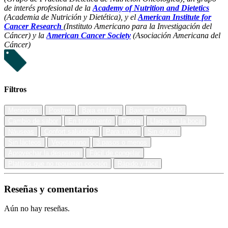
de interés profesional de la
Academy of Nutrition and Dietetics
(Academia de Nutrición y Dietética), y el
American Institute for
Cancer Research
(Instituto Americano para la Investigación del
Cáncer) y la
American Cancer Society
(Asociación Americana del
Cáncer)
Filtros
Meriendas
Postres
Baja en fibra
Bajo en FODMAP
Cambio de sabor
En tratamiento
Fatiga
Llagas en la boca
Náuseas
Confort saludable
Para niños
Sin gluten
Sin lácteos
Vegetariano
3 pasos o menos
Aprovechar la despensa
Fácil de congelar
Platillos que no requieren cocción
Rápido y fácil
Reseñas y comentarios
Aún no hay reseñas.