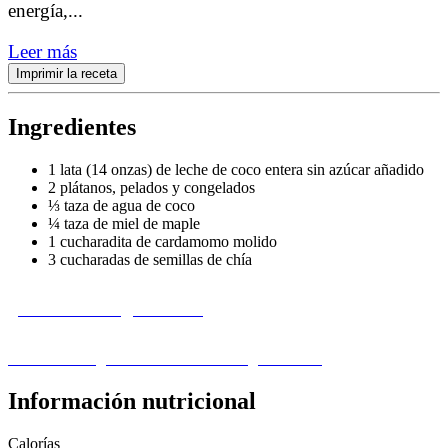
energía,
...
Leer más
Imprimir la receta
Ingredientes
1 lata (14 onzas) de leche de coco entera sin azúcar añadido
2 plátanos, pelados y congelados
⅓ taza de agua de coco
¼ taza de miel de maple
1 cucharadita de cardamomo molido
3 cucharadas de semillas de chía
¿Le falta un ingrediente?
Visita nuestra guía de sustitución de ingredientes ›
Información nutricional
Calorías