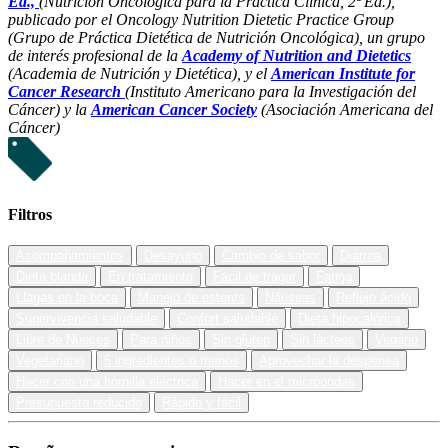
Ed.,
(Nutrición Oncológica para la Práctica Clínica, 2ª Ed.),
publicado por el Oncology Nutrition Dietetic Practice Group
(Grupo de Práctica Dietética de Nutrición Oncológica), un grupo
de interés profesional de la
Academy of Nutrition and Dietetics
(Academia de Nutrición y Dietética), y el
American Institute for
Cancer Research
(Instituto Americano para la Investigación del
Cáncer) y la
American Cancer Society
(Asociación Americana del
Cáncer)
Filtros
Acompañamientos
Desayuno
Cambio de sabor
Diarrea
Dieta blanda
En tratamiento
Fácil de tragar
Fatiga
Llagas en la boca
Manejo de estents
Náuseas
Reflujo ácido
Supervivencia saludable
Confort saludable
Dieta hipocalórica
Libre de Nueces
Para niños
Sin gluten
Sin lácteos
Vegano
Vegetariano
5 ingredientes o menos
Aprovechar la despensa
Hacer con una hornilla eléctrica
Hacer en el microondas
Presupuesto reducido
Rápido y fácil