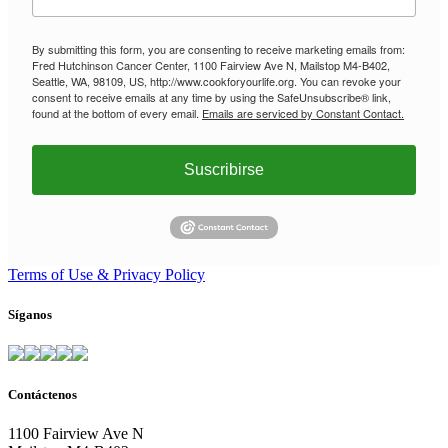
By submitting this form, you are consenting to receive marketing emails from:
Fred Hutchinson Cancer Center, 1100 Fairview Ave N, Mailstop M4-B402,
Seattle, WA, 98109, US, http://www.cookforyourlife.org. You can revoke your
consent to receive emails at any time by using the SafeUnsubscribe® link,
found at the bottom of every email.
Emails are serviced by Constant Contact.
Suscribirse
Terms of Use & Privacy Policy
Síganos
Contáctenos
1100 Fairview Ave N