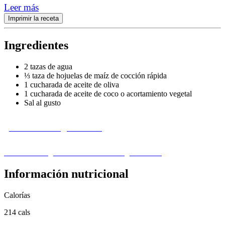
Leer más
Imprimir la receta
Ingredientes
2 tazas de agua
⅓ taza de hojuelas de maíz de cocción rápida
1 cucharada de aceite de oliva
1 cucharada de aceite de coco o acortamiento vegetal
Sal al gusto
¿Le falta un ingrediente?
Visita nuestra guía de sustitución de ingredientes ›
Información nutricional
Calorías
214 cals