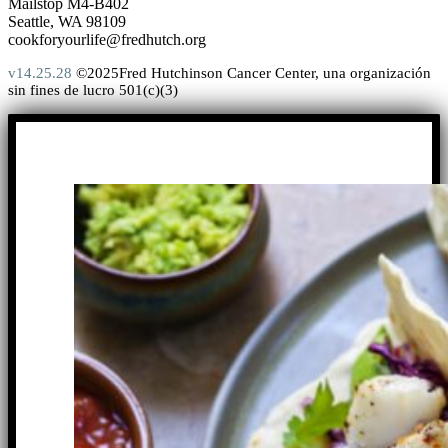
Mailstop M4-B402
Seattle, WA 98109
cookforyourlife@fredhutch.org
v14.25.28
©2025Fred Hutchinson Cancer Center, una organización
sin fines de lucro 501(c)(3)