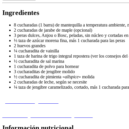
Ingredientes
8 cucharadas (1 barra) de mantequilla a temperatura ambiente, 
2 cucharadas de jarabe de maple (opcional)
3 peras dulces, Anjou o Bosc, peladas, sin núcleo y cortadas en
⅓ taza de azúcar morena fina, más 1 cucharada para las peras
2 huevos grandes
¼ cucharadita de vainilla
1 taza de harina de trigo integral repostera (ver los consejos del
½ cucharadita de sal marina
1 cucharadita de polvo para hornear
3 cucharaditas de jengibre molido
½ cucharadita de pimienta «
allspice
» molida
2 cucharadas de leche, según se necesite
¼ taza de jengibre caramelizado, cortado, más 1 cucharada par
¿Le falta un ingrediente?
Visita nuestra guía de sustitución de ingredientes ›
Información nutricional