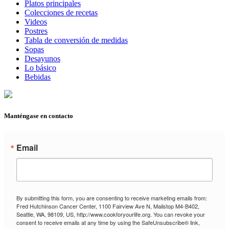
Platos principales
Colecciones de recetas
Videos
Postres
Tabla de conversión de medidas
Sopas
Desayunos
Lo básico
Bebidas
Manténgase en contacto
Email
By submitting this form, you are consenting to receive marketing emails from:
Fred Hutchinson Cancer Center, 1100 Fairview Ave N, Mailstop M4-B402,
Seattle, WA, 98109, US, http://www.cookforyourlife.org. You can revoke your
consent to receive emails at any time by using the SafeUnsubscribe® link,