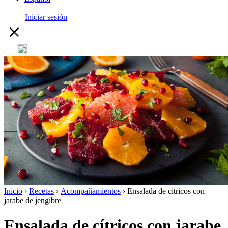
|
Iniciar sesión
Inicio
›
Recetas
›
Acompañamientos
›
Ensalada de cítricos con
jarabe de jengibre
Ensalada de cítricos con jarabe