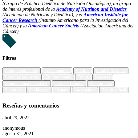
(Grupo de Práctica Dietética de Nutrición Oncológica), un grupo
de interés profesional de la
Academy of Nutrition and Dietetics
(Academia de Nutrición y Dietética), y el
American Institute for
Cancer Research
(Instituto Americano para la Investigación del
Cáncer) y la
American Cancer Society
(Asociación Americana del
Cáncer)
Filtros
Acompañamientos
Celebraciones
Postres
Cambio de sabor
Comidas pequeñas
En tratamiento
Fatiga
Náuseas
Supervivencia saludable
Libre de Nueces
Rica en fibra
Sin gluten
Sin lácteos
Vegano
Vegetariano
Rápido y fácil
Reseñas y comentarios
abril 29, 2022
anonymous
agosto 31, 2021