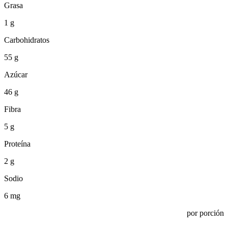
Grasa
1 g
Carbohidratos
55 g
Azúcar
46 g
Fibra
5 g
Proteína
2 g
Sodio
6 mg
por porción