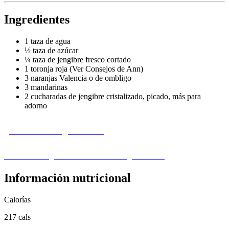
Ingredientes
1 taza de agua
½ taza de azúcar
¼ taza de jengibre fresco cortado
1 toronja roja (Ver Consejos de Ann)
3 naranjas Valencia o de ombligo
3 mandarinas
2 cucharadas de jengibre cristalizado, picado, más para
adorno
¿Le falta un ingrediente?
Visita nuestra guía de sustitución de ingredientes ›
Información nutricional
Calorías
217 cals