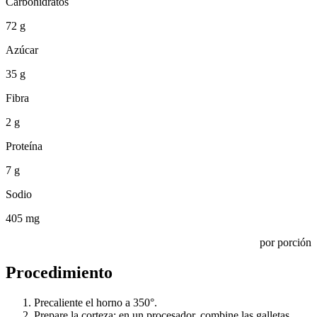
Carbohidratos
72 g
Azúcar
35 g
Fibra
2 g
Proteína
7 g
Sodio
405 mg
por porción
Procedimiento
Precaliente el horno a 350°.
Prepare la corteza: en un procesador, combine las galletas