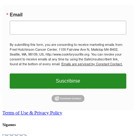
Email
By submitting this form, you are consenting to receive marketing emails from:
Fred Hutchinson Cancer Center, 1100 Fairview Ave N, Mailstop M4-B402,
Seattle, WA, 98109, US, http://www.cookforyourlife.org. You can revoke your
consent to receive emails at any time by using the SafeUnsubscribe® link,
found at the bottom of every email.
Emails are serviced by Constant Contact.
Suscribirse
Terms of Use & Privacy Policy
Síganos