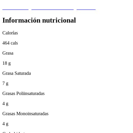
Visita nuestra guía de sustitución de ingredientes ›
Información nutricional
Calorías
464 cals
Grasa
18 g
Grasa Saturada
7 g
Grasas Poliinsaturadas
4 g
Grasas Monoinsaturadas
4 g