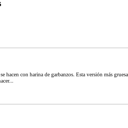
s
e se hacen con harina de garbanzos. Esta versión más grues
hacer
...