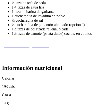
½ taza de tofu de seda
1¼ tazas de agua fría
1 taza de harina de garbanzo
1 cucharadita de levadura en polvo
½ cucharadita de sal
½ cucharadita de pimentón ahumado (opcional)
1½ tazas de col rizada rellena, picada
1½ tazas de camote (patata dulce) cocida, en cubitos
¿Le falta un ingrediente?
Visita nuestra guía de sustitución de ingredientes ›
Información nutricional
Calorías
193 cals
Grasa
14 g