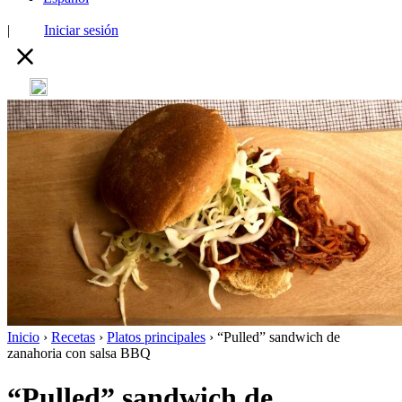
|
Iniciar sesión
Inicio
›
Recetas
›
Platos principales
›
“Pulled” sandwich de
zanahoria con salsa BBQ
“Pulled” sandwich de