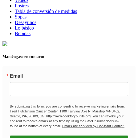
Videos
Postres
Tabla de conversión de medidas
Sopas
Desayunos
Lo básico
Bebidas
Manténgase en contacto
Email
By submitting this form, you are consenting to receive marketing emails from:
Fred Hutchinson Cancer Center, 1100 Fairview Ave N, Mailstop M4-B402,
Seattle, WA, 98109, US, http://www.cookforyourlife.org. You can revoke your
consent to receive emails at any time by using the SafeUnsubscribe® link,
found at the bottom of every email.
Emails are serviced by Constant Contact.