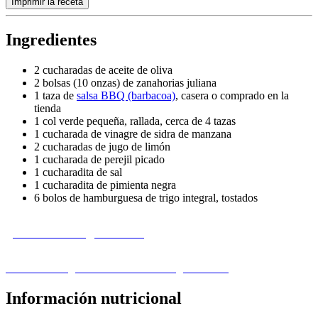
Imprimir la receta
Ingredientes
2 cucharadas de aceite de oliva
2 bolsas (10 onzas) de zanahorias juliana
1 taza de
salsa BBQ (barbacoa)
, casera o comprado en la
tienda
1 col verde pequeña, rallada, cerca de 4 tazas
1 cucharada de vinagre de sidra de manzana
2 cucharadas de jugo de limón
1 cucharada de perejil picado
1 cucharadita de sal
1 cucharadita de pimienta negra
6 bolos de hamburguesa de trigo integral, tostados
¿Le falta un ingrediente?
Visita nuestra guía de sustitución de ingredientes ›
Información nutricional