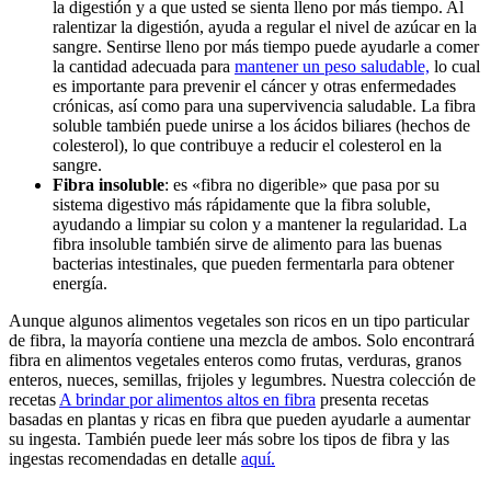
la digestión y a que usted se sienta lleno por más tiempo. Al
ralentizar la digestión, ayuda a regular el nivel de azúcar en la
sangre. Sentirse lleno por más tiempo puede ayudarle a comer
la cantidad adecuada para
mantener un peso saludable,
lo cual
es importante para prevenir el cáncer y otras enfermedades
crónicas, así como para una supervivencia saludable. La fibra
soluble también puede unirse a los ácidos biliares (hechos de
colesterol), lo que contribuye a reducir el colesterol en la
sangre.
Fibra insoluble
: es «fibra no digerible» que pasa por su
sistema digestivo más rápidamente que la fibra soluble,
ayudando a limpiar su colon y a mantener la regularidad. La
fibra insoluble también sirve de alimento para las buenas
bacterias intestinales, que pueden fermentarla para obtener
energía.
Aunque algunos alimentos vegetales son ricos en un tipo particular
de fibra, la mayoría contiene una mezcla de ambos. Solo encontrará
fibra en alimentos vegetales enteros como frutas, verduras, granos
enteros, nueces, semillas, frijoles y legumbres. Nuestra colección de
recetas
A brindar por alimentos altos en fibra
presenta recetas
basadas en plantas y ricas en fibra que pueden ayudarle a aumentar
su ingesta. También puede leer más sobre los tipos de fibra y las
ingestas recomendadas en detalle
aquí.