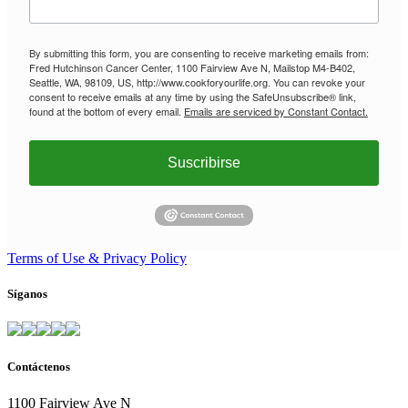
By submitting this form, you are consenting to receive marketing emails from:
Fred Hutchinson Cancer Center, 1100 Fairview Ave N, Mailstop M4-B402,
Seattle, WA, 98109, US, http://www.cookforyourlife.org. You can revoke your
consent to receive emails at any time by using the SafeUnsubscribe® link,
found at the bottom of every email.
Emails are serviced by Constant Contact.
Suscribirse
Terms of Use & Privacy Policy
Síganos
Contáctenos
1100 Fairview Ave N