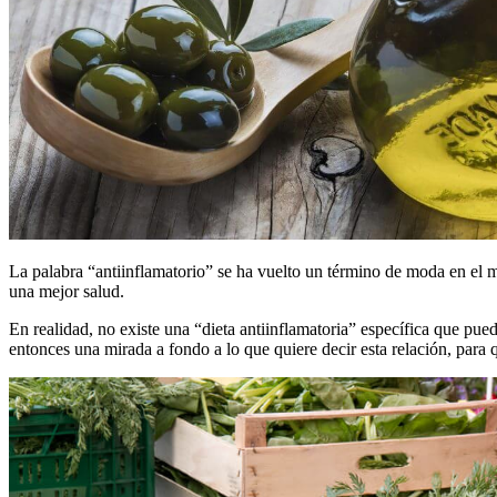
La palabra “antiinflamatorio” se ha vuelto un término de moda en el m
una mejor salud.
En realidad, no existe una “dieta antiinflamatoria” específica que pu
entonces una mirada a fondo a lo que quiere decir esta relación, par