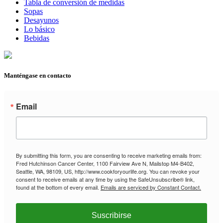
Tabla de conversión de medidas
Sopas
Desayunos
Lo básico
Bebidas
Manténgase en contacto
Email
By submitting this form, you are consenting to receive marketing emails from:
Fred Hutchinson Cancer Center, 1100 Fairview Ave N, Mailstop M4-B402,
Seattle, WA, 98109, US, http://www.cookforyourlife.org. You can revoke your
consent to receive emails at any time by using the SafeUnsubscribe® link,
found at the bottom of every email.
Emails are serviced by Constant Contact.
Suscribirse