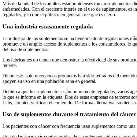
Más de la mitad de los adultos estadounidenses toman suplementos diet
enfermedades. Con el creciente interés en el uso de suplementos, es i
regulados; y lo que el público en general cree que es cierto.
Una industria escasamente regulada
La industria de los suplementos se ha beneficiado de regulaciones mí
promueve un amplio acceso de suplementos a los consumidores, lo que 
del uso de suplementos.
Los fabricantes no tienen que demostrar la efectividad de sus product
muerte.
Dicho esto, solo unos pocos productos han sido retirados del mercado. Co
apoyen su uso en una población sana en general.
Debido a que los suplementos están pobremente regulados, varias agen
lo que se informa en la etiqueta. Dos de estas empresas de terceros
Labs, también verifican el contenido. De forma alternativa, su dietista
Uso de suplementos durante el tratamiento del cáncer
Los pacientes con cáncer con frecuencia usan suplementos como una for
Una de las áreas más controvertidas de la suplementación es el uso de