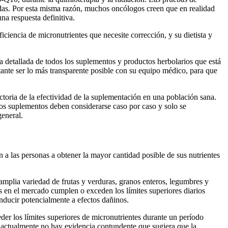
ñadas. Por esta misma razón, muchos oncólogos creen que en realidad
na respuesta definitiva.
iencia de micronutrientes que necesite corrección, y su dietista y
ta detallada de todos los suplementos y productos herbolarios que está
ante ser lo más transparente posible con su equipo médico, para que
toria de la efectividad de la suplementación en una población sana.
os suplementos deben considerarse caso por caso y solo se
general.
n a las personas a obtener la mayor cantidad posible de sus nutrientes
 amplia variedad de frutas y verduras, granos enteros, legumbres y
 en el mercado cumplen o exceden los límites superiores diarios
nducir potencialmente a efectos dañinos.
der los límites superiores de micronutrientes durante un período
, actualmente no hay evidencia contundente que sugiera que la