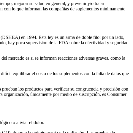
empo, mejorar su salud en general, y prevenir y/o tratar
linean con lo que informan las compañías de suplementos mínimamente
 (DSHEA) en 1994. Esta ley es un arma de doble filo: por un lado,
ado, hay poca supervisión de la FDA sobre la efectividad y seguridad
re del mercado es si se informan reacciones adversas graves, como la
difícil equilibrar el costo de los suplementos con la falta de datos que
 prueban los productos para verificar su congruencia y precisión con
tra organización, únicamente por medio de suscripción, es Consumer
gico o aliviar el dolor.
o-Q10, durante la quimioterapia y la radiación. Las pruebas de