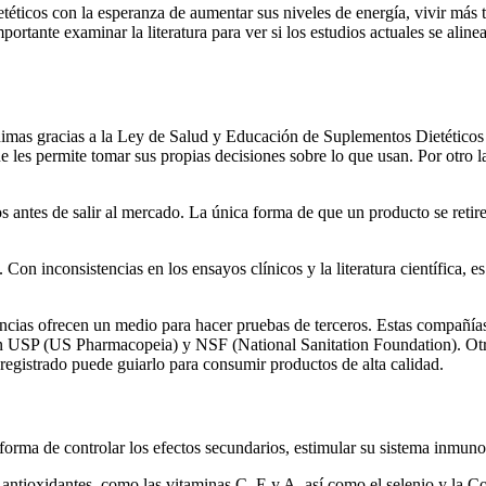
éticos con la esperanza de aumentar sus niveles de energía, vivir más ti
mportante examinar la literatura para ver si los estudios actuales se a
nimas gracias a la Ley de Salud y Educación de Suplementos Dietéticos
les permite tomar sus propias decisiones sobre lo que usan. Por otro l
os antes de salir al mercado. La única forma de que un producto se reti
n inconsistencias en los ensayos clínicos y la literatura científica, es 
cias ofrecen un medio para hacer pruebas de terceros. Estas compañías
 son USP (US Pharmacopeia) y NSF (National Sanitation Foundation). O
 registrado puede guiarlo para consumir productos de alta calidad.
ma de controlar los efectos secundarios, estimular su sistema inmunoló
 antioxidantes, como las vitaminas C, E y A, así como el selenio y la C