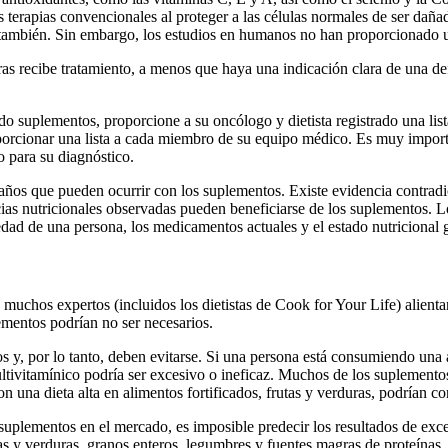
as terapias convencionales al proteger a las células normales de ser da
as también. Sin embargo, los estudios en humanos no han proporcionado u
 recibe tratamiento, a menos que haya una indicación clara de una defic
do suplementos, proporcione a su oncólogo y dietista registrado una lis
oporcionar una lista a cada miembro de su equipo médico. Es muy import
o para su diagnóstico.
ños que pueden ocurrir con los suplementos. Existe evidencia contradic
as nutricionales observadas pueden beneficiarse de los suplementos. L
dad de una persona, los medicamentos actuales y el estado nutricional 
muchos expertos (incluidos los dietistas de Cook for Your Life) alienta
lementos podrían no ser necesarios.
os y, por lo tanto, deben evitarse. Si una persona está consumiendo una
ivitamínico podría ser excesivo o ineficaz. Muchos de los suplementos
na dieta alta en alimentos fortificados, frutas y verduras, podrían co
 suplementos en el mercado, es imposible predecir los resultados de exce
as y verduras, granos enteros, legumbres y fuentes magras de proteínas