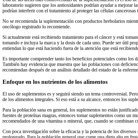
laboratorio sugieren que los antioxidantes podrían ayudar a mejorar l
podrían interferir con el tratamiento al proteger las células canceros
No se recomienda la suplementación con productos herbolarios mientras
oncólogo registrado lo recomiende.
Si actualmente está recibiendo tratamiento para el cáncer y está toman
tomando e incluya la marca y la dosis de cada uno. Puede ser útil pr
entiendan lo que está haciendo fuera de la atención que está recibiend
Es importante comprender tanto los beneficios potenciales como los da
También hay evidencia que muestra que las poblaciones con deficienci
recomiendan después de un análisis detallado del estado de la enferme
Enfoque en los nutrientes de los alimentos
El uso de suplementos es y seguirá siendo un tema controversial. Pero 
de los alimentos integrales. Si eso está a su alcance, entonces los sup
Para la población sana en general, los suplementos no están justificad
fuentes de proteínas magras, entonces tomar suplementos como un mult
recomendados de una vitamina o mineral, que, cuando se combinan con u
Con poca investigación sobre la eficacia y la potencia de los diversos
prolongado. Para la población general que come una dieta alta en frut