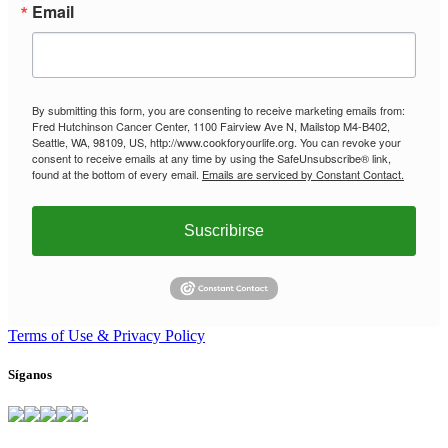
Email
By submitting this form, you are consenting to receive marketing emails from:
Fred Hutchinson Cancer Center, 1100 Fairview Ave N, Mailstop M4-B402,
Seattle, WA, 98109, US, http://www.cookforyourlife.org. You can revoke your
consent to receive emails at any time by using the SafeUnsubscribe® link,
found at the bottom of every email.
Emails are serviced by Constant Contact.
Suscribirse
Terms of Use & Privacy Policy
Síganos