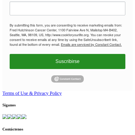
By submitting this form, you are consenting to receive marketing emails from:
Fred Hutchinson Cancer Center, 1100 Fairview Ave N, Mailstop M4-B402,
Seattle, WA, 98109, US, http://www.cookforyourlife.org. You can revoke your
consent to receive emails at any time by using the SafeUnsubscribe® link,
found at the bottom of every email.
Emails are serviced by Constant Contact.
Suscribirse
Terms of Use & Privacy Policy
Síganos
Contáctenos