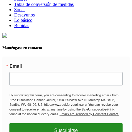
Tabla de conversión de medidas
Sopas
Desayunos
Lo básico
Bebidas
Manténgase en contacto
Email
By submitting this form, you are consenting to receive marketing emails from:
Fred Hutchinson Cancer Center, 1100 Fairview Ave N, Mailstop M4-B402,
Seattle, WA, 98109, US, http://www.cookforyourlife.org. You can revoke your
consent to receive emails at any time by using the SafeUnsubscribe® link,
found at the bottom of every email.
Emails are serviced by Constant Contact.
Suscribirse