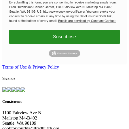
By submitting this form, you are consenting to receive marketing emails from:
Fred Hutchinson Cancer Center, 1100 Fairview Ave N, Mailstop M4-B402,
Seattle, WA, 98109, US, http://www.cookforyourlife.org. You can revoke your
consent to receive emails at any time by using the SafeUnsubscribe® link,
found at the bottom of every email.
Emails are serviced by Constant Contact.
Suscribirse
Terms of Use & Privacy Policy
Síganos
Contáctenos
1100 Fairview Ave N
Mailstop M4-B402
Seattle, WA 98109
cookforyourlife@fredhutch.org