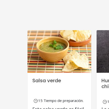
Salsa verde
Hu
ch
15 Tiempo de preparación.
Esta salsa verde es fácil
La 