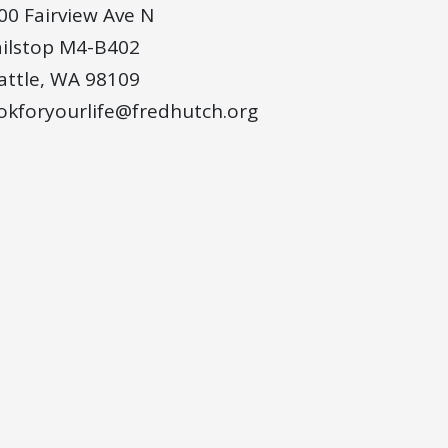
00 Fairview Ave N
ilstop M4-B402
attle, WA 98109
okforyourlife@fredhutch.org