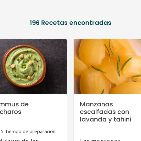
196
Recetas encontradas
mmus de
Manzanas
ícharos
escalfadas con
lavanda y tahini
15 Tiempo de preparación.
dulzura de los
Las manzanas