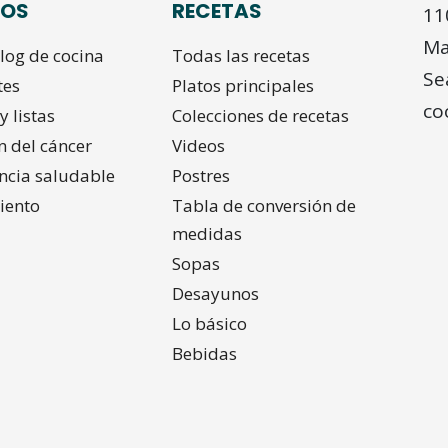
SOS
RECETAS
11
Ma
log de cocina
Todas las recetas
Se
tes
Platos principales
co
y listas
Colecciones de recetas
n del cáncer
Videos
ncia saludable
Postres
iento
Tabla de conversión de
medidas
Sopas
Desayunos
Lo básico
Bebidas