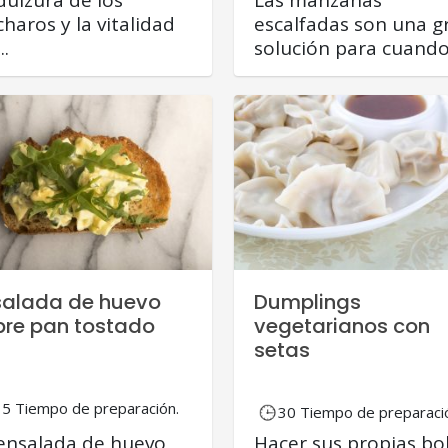
charos y la vitalidad
escalfadas son una g
..
solución para cuando.
salada de huevo
Dumplings
bre pan tostado
vegetarianos con
setas
15 Tiempo de preparación.
30 Tiempo de preparaci
ensalada de huevo
Hacer sus propias bo