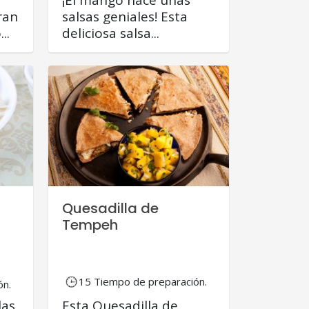
ran
salsas geniales! Esta
..
deliciosa salsa...
Quesadilla de
Tempeh
15 Tiempo de preparación.
ón.
las
Esta Quesadilla de