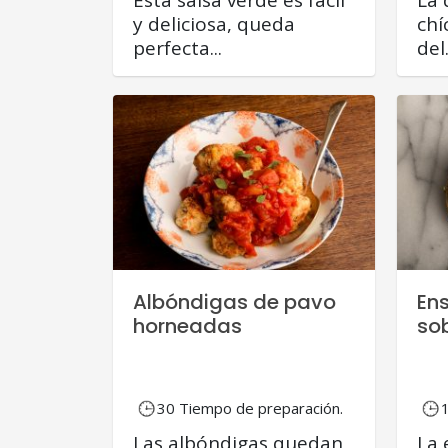
y deliciosa, queda
chí
perfecta...
del.
Albóndigas de pavo
En
horneadas
so
30 Tiempo de preparación.
Las albóndigas quedan
La 