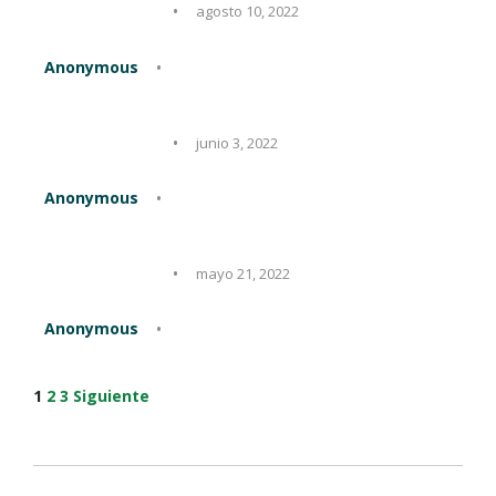
agosto 10, 2022
Anonymous
junio 3, 2022
Anonymous
mayo 21, 2022
Anonymous
Navegación
Página
Página
Página
1
2
3
Siguiente
de
las