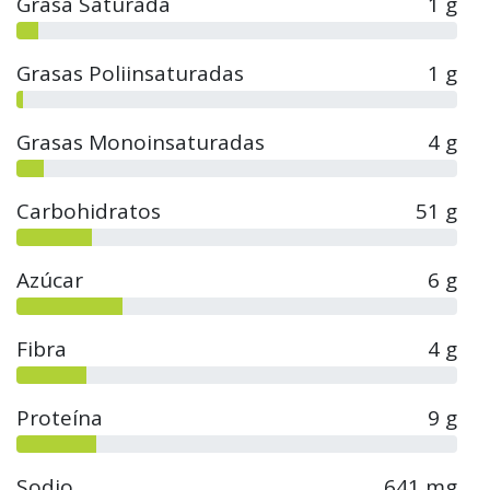
Grasa Saturada
1 g
Grasas Poliinsaturadas
1 g
Grasas Monoinsaturadas
4 g
Carbohidratos
51 g
Azúcar
6 g
Fibra
4 g
Proteína
9 g
Sodio
641 mg