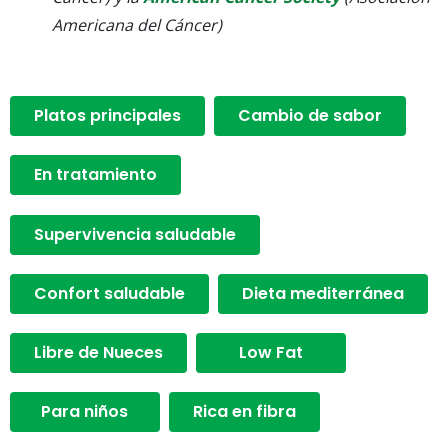
Americana del Cáncer)
Platos principales
Cambio de sabor
En tratamiento
Supervivencia saludable
Confort saludable
Dieta mediterránea
Libre de Nueces
Low Fat
Para niños
Rica en fibra