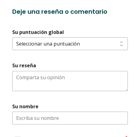
reseñas
del
Deje una reseña o comentario
sitio
Su puntuación global
Su reseña
Su nombre